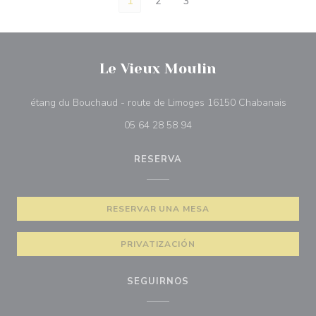
1
2
3
Le Vieux Moulin
((abre
étang du Bouchaud - route de Limoges 16150 Chabanais
05 64 28 58 94
RESERVA
RESERVAR UNA MESA
PRIVATIZACIÓN
SEGUIRNOS