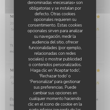
denominadas «necesarias» son
obligatorias y se instalan por
defecto. Otras cookies
Maryse
S
opcionales requieren su
2026-07-04
- 19:45 - Invitados 4
consentimiento. Estas cookies
Servicio
:
5
/5
Ambiente
:
5
/5
Menú
:
5
/5
Calidad / Precio
:
5
/5
opcionales sirven para analizar
su navegación, medir la
audiencia del sitio, ofrecer
Tt est parfait rien à redire nous avons passé un super
funcionalidades (por ejemplo,
moment et le repas excellent.
relacionadas con redes
sociales) o mostrar publicidad
o contenidos personalizados.
Haga clic en 'Aceptar todo',
Marie Ange
G
'Rechazar todo' o
2026-06-28
- 12:30 - Invitados 2
'Personalizar' para gestionar
Servicio
:
5
/5
Ambiente
:
5
/5
Menú
:
5
/5
Calidad / Precio
:
5
/5
sus preferencias. Puede
cambiar sus opciones en
cualquier momento haciendo
Établissement et personnel agréable Service impeccable
clic en el icono de cookie en la
Menu délicieux Cuisine recherchée mélange des goûts
parte inferior izquierda de las