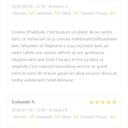
2026-08-06
- 12:30 - Invitados 2
Servicio
:
5
/5
Ambiente
:
5
/5
Menú
:
5
/5
Calidad / Precio
:
5
/5
Comme d'habitude c'est toujours un plaisir de se rendre
dans ce restaurant où je connais maintenant suffisamment
bien Sébastien et Stéphanie il vous reçoivent dans un
cadre raffiné une cuisine raffinée et une gentillesse
inégalée ainsi que toute l'équipe et tout ça dans la
simplicité c'est vraiment merveilleux encore un grand
merci et merci de m'avoir gardé les deux os pour Vénus et
Simba visiblement c'était délicieux
Yolande
S
2026-07-30
- 12:45 - Invitados 4
Servicio
:
5
/5
Ambiente
:
5
/5
Menú
:
5
/5
Calidad / Precio
:
4
/5