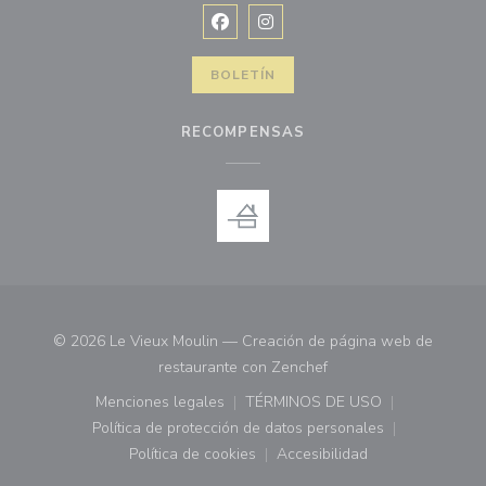
Facebook ((abre en una nueva vent
Instagram ((abre en una nuev
BOLETÍN
RECOMPENSAS
© 2026 Le Vieux Moulin — Creación de página web de
((abre en una nueva ve
restaurante con
Zenchef
Menciones legales
TÉRMINOS DE USO
((abre en una nueva ventana))
((abre en una nueva ven
Política de protección de datos personales
((abre en una nueva ventana))
Política de cookies
Accesibilidad
((abre en una nueva ventana))
((abre en una nueva ven