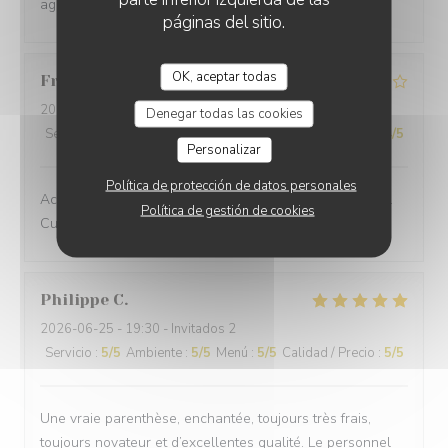
agréable On reviendra Nous recommandons
páginas del sitio.
OK, aceptar todas
Francoise
B
2026-06-27
- 12:15 - Invitados 8
Denegar todas las cookies
Servicio
:
5
/5
Ambiente
:
4
/5
Menú
:
4
/5
Calidad / Precio
:
4
/5
Personalizar
Política de protección de datos personales
Accueil et service impeccable. Environnement agréable.
Política de gestión de cookies
Cuisine de qualité.
Philippe
C
2026-06-25
- 19:30 - Invitados 2
Servicio
:
5
/5
Ambiente
:
5
/5
Menú
:
5
/5
Calidad / Precio
:
5
/5
Une vraie parenthèse, enchantée, toujours très frais,
toujours novateur et d’excellentes qualité. Le personnel