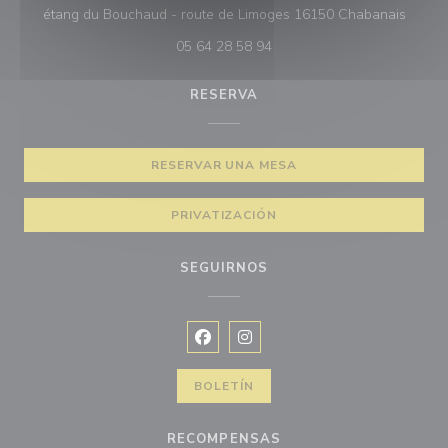
((abre
étang du Bouchaud - route de Limoges 16150 Chabanais
05 64 28 58 94
RESERVA
RESERVAR UNA MESA
PRIVATIZACIÓN
SEGUIRNOS
Facebook ((abre en una nueva vent
Instagram ((abre en una nuev
BOLETÍN
RECOMPENSAS