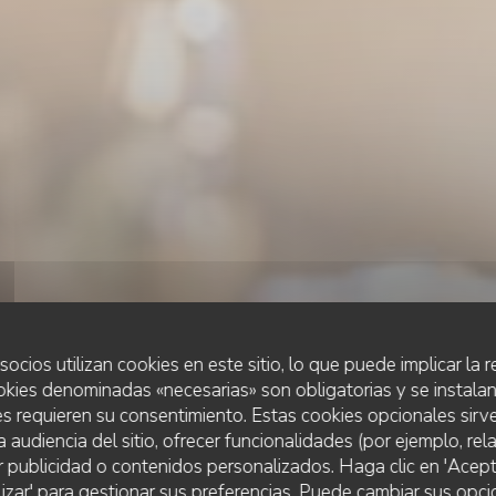
socios utilizan cookies en este sitio, lo que puede implicar la
okies denominadas «necesarias» son obligatorias y se instalan
s requieren su consentimiento. Estas cookies opcionales sirve
a audiencia del sitio, ofrecer funcionalidades (por ejemplo, re
r publicidad o contenidos personalizados. Haga clic en 'Acept
CUISINE AUTHENTIQUE ET GASTRO REVISITÉE
•
CHABANAI
lizar' para gestionar sus preferencias. Puede cambiar sus opci