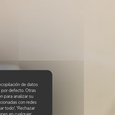
 recopilación de datos
 por defecto. Otras
n para analizar su
lacionadas con redes
ar todo', 'Rechazar
S
ones en cualquier