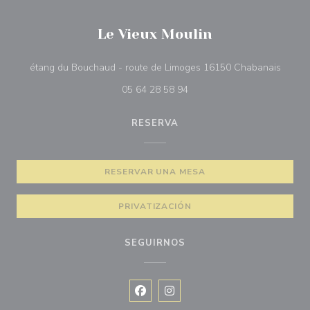
Le Vieux Moulin
((abre
étang du Bouchaud - route de Limoges 16150 Chabanais
05 64 28 58 94
RESERVA
RESERVAR UNA MESA
PRIVATIZACIÓN
SEGUIRNOS
Facebook ((abre en una nueva vent
Instagram ((abre en una nuev