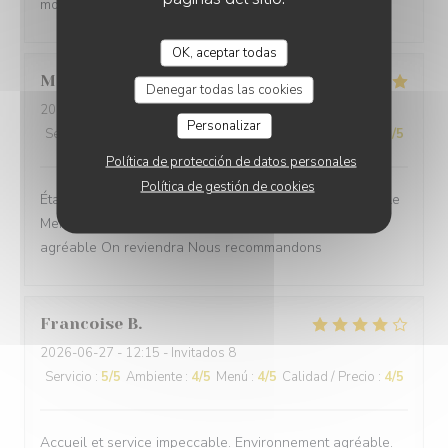
moment et le repas excellent.
OK, aceptar todas
Marie Ange
G
Denegar todas las cookies
2026-06-28
- 12:30 - Invitados 2
Personalizar
Servicio
:
5
/5
Ambiente
:
5
/5
Menú
:
5
/5
Calidad / Precio
:
5
/5
Política de protección de datos personales
Política de gestión de cookies
Établissement et personnel agréable Service impeccable
Menu délicieux Cuisine recherchée mélange des goûts
agréable On reviendra Nous recommandons
Francoise
B
2026-06-27
- 12:15 - Invitados 8
Servicio
:
5
/5
Ambiente
:
4
/5
Menú
:
4
/5
Calidad / Precio
:
4
/5
Accueil et service impeccable. Environnement agréable.