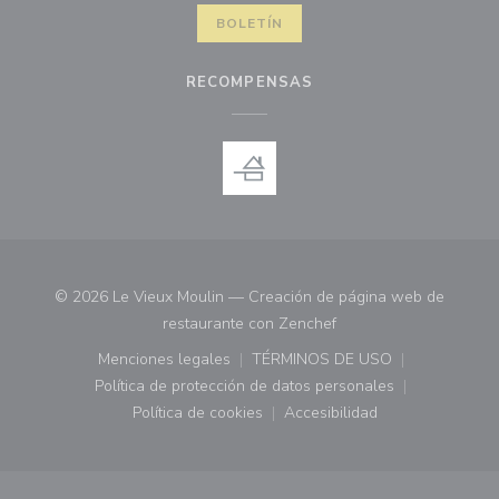
BOLETÍN
RECOMPENSAS
© 2026 Le Vieux Moulin — Creación de página web de
((abre en una nueva ve
restaurante con
Zenchef
Menciones legales
TÉRMINOS DE USO
((abre en una nueva ventana))
((abre en una nueva ven
Política de protección de datos personales
((abre en una nueva ventana))
Política de cookies
Accesibilidad
((abre en una nueva ventana))
((abre en una nueva ven