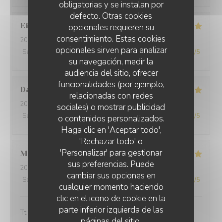
obligatorias y se instalan por
defecto. Otras cookies
Eileen
T
opcionales requieren su
consentimiento. Estas cookies
2026-07-20
- 12:15 - Invitados 3
opcionales sirven para analizar
Servicio
:
5
/5
Ambiente
:
5
/5
Menú
:
5
/5
Calidad / Precio
:
5
/5
su navegación, medir la
audiencia del sitio, ofrecer
funcionalidades (por ejemplo,
Danielle
B
relacionadas con redes
2026-07-10
- 19:45 - Invitados 3
sociales) o mostrar publicidad
Servicio
:
5
/5
Ambiente
:
5
/5
Menú
:
5
/5
Calidad / Precio
:
5
/5
o contenidos personalizados.
Haga clic en 'Aceptar todo',
'Rechazar todo' o
'Personalizar' para gestionar
Maryse
S
sus preferencias. Puede
2026-07-04
- 19:45 - Invitados 4
cambiar sus opciones en
Servicio
:
5
/5
Ambiente
:
5
/5
Menú
:
5
/5
Calidad / Precio
:
5
/5
cualquier momento haciendo
clic en el icono de cookie en la
parte inferior izquierda de las
Tt est parfait rien à redire nous avons passé un super
páginas del sitio.