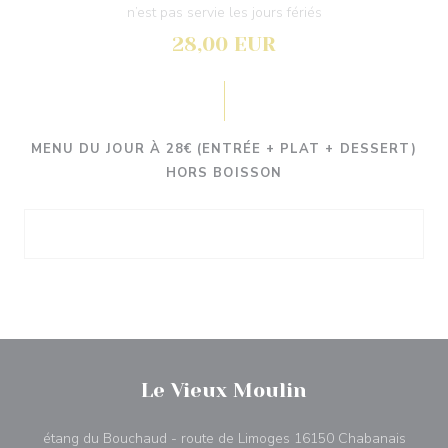
n’est pas servie les jours fériés
28,00 EUR
MENU DU JOUR À 28€ (ENTRÉE + PLAT + DESSERT)
HORS BOISSON
Le Vieux Moulin
((otev
étang du Bouchaud - route de Limoges 16150 Chabanais