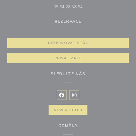
05 64 28 58 94
REZERVACE
REZERVOVAT STŮL
PRIVATIZACE
SLEDUJTE NÁS
Facebook ((otevře se v novém okně
Instagram ((otevře se v nové
NEWSLETTER
ODMĚNY