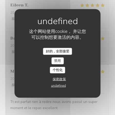
Eileen
T
2026-07-20
- 12:15 - 来宾 3
服务
:
5
/5
氛围
:
5
/5
菜单
:
5
/5
质价比
:
5
/5
这个网站使用cookie， 并让您
可以控制想要激活的内容。
Danielle
B
2026-07-10
- 19:45 - 来宾 3
好的，全部接受
服务
:
5
/5
氛围
:
5
/5
菜单
:
5
/5
质价比
:
5
/5
禁用
个性化
Maryse
S
2026-07-04
- 19:45 - 来宾 4
保密政策
服务
:
5
/5
氛围
:
5
/5
菜单
:
5
/5
质价比
:
5
/5
undefined
Tt est parfait rien à redire nous avons passé un super
moment et le repas excellent.