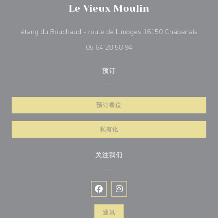
Le Vieux Moulin
((在新
étang du Bouchaud - route de Limoges 16150 Chabanais
05 64 28 58 94
预订
预订餐位
私有化
关注我们
Facebook ((在新窗口中打开))
Instagram ((在新窗口中打开))
通讯