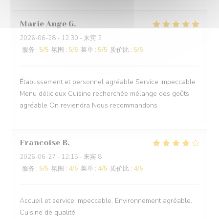
Marie Ange
G
2026-06-28
- 12:30 - 来宾 2
服务
:
5
/5
氛围
:
5
/5
菜单
:
5
/5
质价比
:
5
/5
Établissement et personnel agréable Service impeccable
Menu délicieux Cuisine recherchée mélange des goûts
agréable On reviendra Nous recommandons
Francoise
B
2026-06-27
- 12:15 - 来宾 8
服务
:
5
/5
氛围
:
4
/5
菜单
:
4
/5
质价比
:
4
/5
Accueil et service impeccable. Environnement agréable.
Cuisine de qualité.