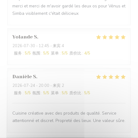
merci et merci de m'avoir gardé les deux os pour Vénus et
Simba visiblement c'était délicieux
Yolande
S
2026-07-30
- 12:45 - 来宾 4
服务
:
5
/5
氛围
:
5
/5
菜单
:
5
/5
质价比
:
4
/5
Danièle
S
2026-07-24
- 20:00 - 来宾 2
服务
:
5
/5
氛围
:
5
/5
菜单
:
5
/5
质价比
:
5
/5
Cuisine créative avec des produits de qualité. Service
attentionné et discret. Propreté des lieux. Une valeur sûre.