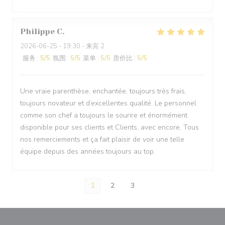
Philippe
C
2026-06-25
- 19:30 - 来宾 2
服务
:
5
/5
氛围
:
5
/5
菜单
:
5
/5
质价比
:
5
/5
Une vraie parenthèse, enchantée, toujours très frais,
toujours novateur et d’excellentes qualité. Le personnel
comme son chef a toujours le sourire et énormément
disponible pour ses clients et Clients, avec encore. Tous
nos remerciements et ça fait plaisir de voir une telle
équipe depuis des années toujours au top.
1
2
3