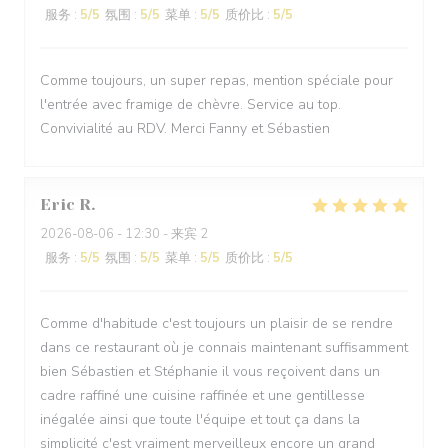
服务
:
5
/5
氛围
:
5
/5
菜单
:
5
/5
质价比
:
5
/5
Comme toujours, un super repas, mention spéciale pour
l'entrée avec framige de chèvre. Service au top.
Convivialité au RDV. Merci Fanny et Sébastien
Eric
R
2026-08-06
- 12:30 - 来宾 2
服务
:
5
/5
氛围
:
5
/5
菜单
:
5
/5
质价比
:
5
/5
Comme d'habitude c'est toujours un plaisir de se rendre
dans ce restaurant où je connais maintenant suffisamment
bien Sébastien et Stéphanie il vous reçoivent dans un
cadre raffiné une cuisine raffinée et une gentillesse
inégalée ainsi que toute l'équipe et tout ça dans la
simplicité c'est vraiment merveilleux encore un grand