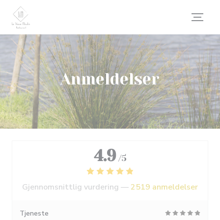
Panel for informasjonskapsler
Anmeldelser
4.9
/5
Gjennomsnittlig vurdering —
2519 anmeldelser
Tjeneste