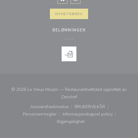
Facebook ((åpner i et nytt vindu))
Instagram ((åpner i et nytt vin
NYHETSBREV
BELØNNINGER
© 2026 Le Vieux Moulin — Restaurantnettsted opprettet av
((åpner i et nytt vindu))
Zenchef
Ansvarsfraskrivelse
BRUKERVILKÅR
((åpner i et nytt vindu))
((åpner i et nytt vindu))
Personvernregler
Informasjonskapsel policy
((åpner i et nytt vindu))
((åpner i et nytt vindu))
tilgjengelighet
((åpner i et nytt vindu))