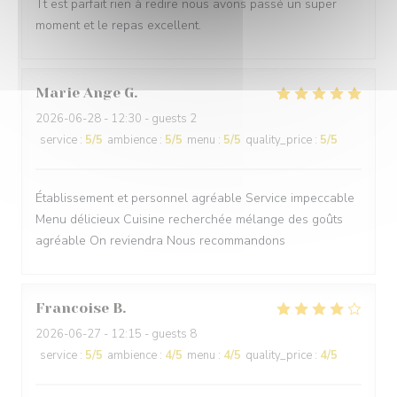
Tt est parfait rien à redire nous avons passé un super
moment et le repas excellent.
Marie Ange
G
2026-06-28
- 12:30 - guests 2
service
:
5
/5
ambience
:
5
/5
menu
:
5
/5
quality_price
:
5
/5
Établissement et personnel agréable Service impeccable
Menu délicieux Cuisine recherchée mélange des goûts
agréable On reviendra Nous recommandons
Francoise
B
2026-06-27
- 12:15 - guests 8
service
:
5
/5
ambience
:
4
/5
menu
:
4
/5
quality_price
:
4
/5