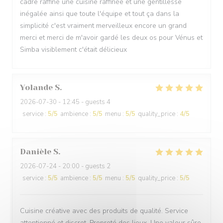
cadre raffiné une cuisine raffinée et une gentillesse
inégalée ainsi que toute l'équipe et tout ça dans la
simplicité c'est vraiment merveilleux encore un grand
merci et merci de m'avoir gardé les deux os pour Vénus et
Simba visiblement c'était délicieux
Yolande
S
2026-07-30
- 12:45 - guests 4
service
:
5
/5
ambience
:
5
/5
menu
:
5
/5
quality_price
:
4
/5
Danièle
S
2026-07-24
- 20:00 - guests 2
service
:
5
/5
ambience
:
5
/5
menu
:
5
/5
quality_price
:
5
/5
Cuisine créative avec des produits de qualité. Service
attentionné et discret. Propreté des lieux. Une valeur sûre.