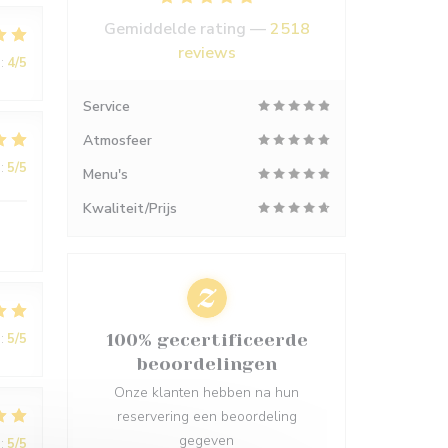
Gemiddelde rating —
2518
reviews
:
4
/5
Service
Atmosfeer
:
5
/5
Menu's
Kwaliteit/Prijs
:
5
/5
100% gecertificeerde
beoordelingen
Onze klanten hebben na hun
reservering een beoordeling
gegeven
:
5
/5