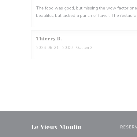
The food was good, but missing the wow factor one 
beautiful, but lacked a punch of flavor. The restaura
Thierry
D
2026-06-21
- 20:00 - Gasten 2
Le Vieux Moulin
RESER