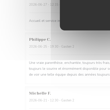
2026-06-27
- 12:15 - Gasten 8
Accueil et service impeccable. Environnement agréab
Philippe
C
2026-06-25
- 19:30 - Gasten 2
Une vraie parenthèse, enchantée, toujours très frais
toujours le sourire et énormément disponible pour se
de voir une telle équipe depuis des années toujours
Michelle
F
2026-06-21
- 12:30 - Gasten 2