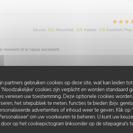
Service
:
5
/5
Atmosfeer
:
5
/5
Keuken
:
5
/5
Kwaliteit / Prijs
er moment et le repas excellent.
Service
:
5
/5
Atmosfeer
:
5
/5
Keuken
:
5
/5
Kwaliteit / Prijs
ijn partners gebruiken cookies op deze site, wat kan leiden to
Noodzakelijke' cookies zijn verplicht en worden standaard g
ies vereisen uw toestemming. Deze optionele cookies worden
ccable Menu délicieux Cuisine recherchée mélange des goûts agréable
seren, het sitepubliek te meten, functies te bieden (bijv. gere
rsonaliseerde advertenties of inhoud weer te geven. Klik op 'O
 'Personaliseer' om uw voorkeuren te beheren. U kunt uw keu
 door op het cookiepictogram linksonder op de sitepagina's te