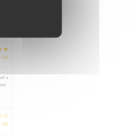
:
4
/5
:
5
/5
hef a
isir
:
3
/5