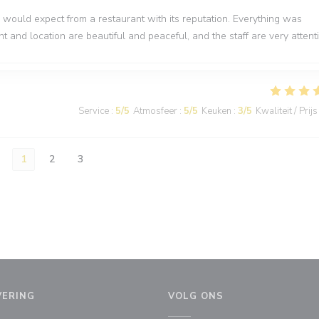
would expect from a restaurant with its reputation. Everything was
nt and location are beautiful and peaceful, and the staff are very attenti
Service
:
5
/5
Atmosfeer
:
5
/5
Keuken
:
3
/5
Kwaliteit / Prijs
1
2
3
VERING
VOLG ONS