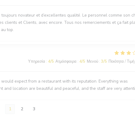
, toujours novateur et d’excellentes qualité. Le personnel comme son c
s clients et Clients, avec encore. Tous nos remerciements et ça fait pla
 au top.
Υπηρεσία
:
4
/5
Ατμόσφαιρα
:
4
/5
Μενού
:
3
/5
Ποιότητα / Τιμή
would expect from a restaurant with its reputation. Everything was
nt and location are beautiful and peaceful, and the staff are very attenti
1
2
3