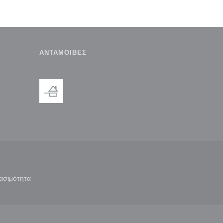
ΑΝΤΑΜΟΙΒΈΣ
παράθυρο))
ε νέο παράθυρο))
ασιμότητα
άθυρο))
((ανοίγει σε νέο παράθυρο))