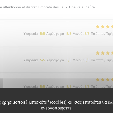
e attentionné et discret. Propreté des lieux. Une valeur sûre.
Υπηρεσία
:
5
/5
Ατμόσφαιρα
:
5
/5
Μενού
:
5
/5
Ποιότητα / Τιμή
Υπηρεσία
:
5
/5
Ατμόσφαιρα
:
5
/5
Μενού
:
5
/5
Ποιότητα / Τιμή
Υπηρεσία
:
5
/5
Ατμόσφαιρα
:
5
/5
Μενού
:
5
/5
Ποιότητα / Τιμή
 χρησιμοποιεί "μπισκότα" (cookies) και σας επιτρέπει να ελέ
er moment et le repas excellent.
ενεργοποιήσετε