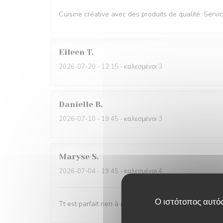
Cuisine créative avec des produits de qualité. Servic
Eileen
T
2026-07-20
- 12:15 - καλεσμένοι 3
Danielle
B
2026-07-10
- 19:45 - καλεσμένοι 3
Maryse
S
2026-07-04
- 19:45 - καλεσμένοι 4
Ο ιστότοπος αυτός
Tt est parfait rien à redire nous avons passé un sup