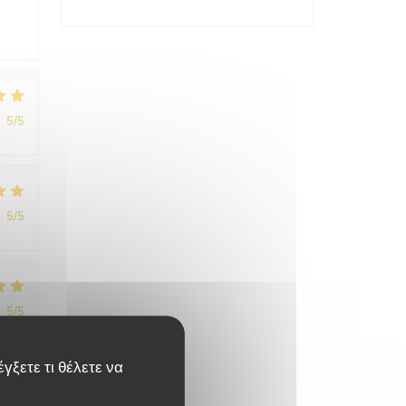
:
5
/5
:
5
/5
:
5
/5
γξετε τι θέλετε να