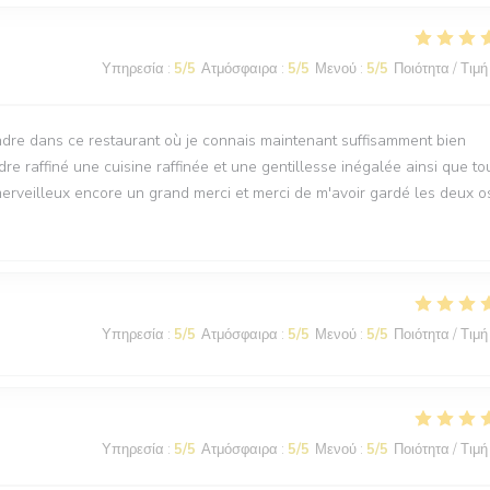
Υπηρεσία
:
5
/5
Ατμόσφαιρα
:
5
/5
Μενού
:
5
/5
Ποιότητα / Τιμή
ndre dans ce restaurant où je connais maintenant suffisamment bien
re raffiné une cuisine raffinée et une gentillesse inégalée ainsi que to
t merveilleux encore un grand merci et merci de m'avoir gardé les deux o
Υπηρεσία
:
5
/5
Ατμόσφαιρα
:
5
/5
Μενού
:
5
/5
Ποιότητα / Τιμή
Υπηρεσία
:
5
/5
Ατμόσφαιρα
:
5
/5
Μενού
:
5
/5
Ποιότητα / Τιμή