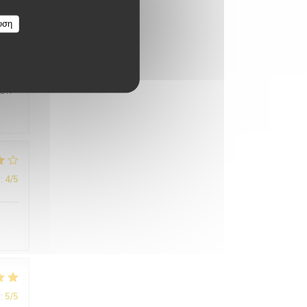
υση
:
5
/5
 On
:
4
/5
:
5
/5