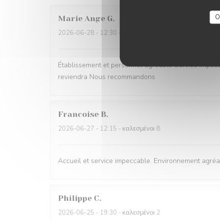
O
Marie Ange
G
2026-06-28
- 12:30 - καλεσμένοι 2
Établissement et personnel agréable Service impe
reviendra Nous recommandons
Francoise
B
2026-06-27
- 12:15 - καλεσμένοι 8
Accueil et service impeccable. Environnement agréab
Philippe
C
2026-06-25
- 19:30 - καλεσμένοι 2