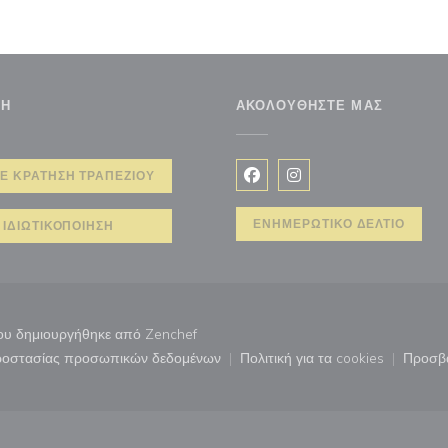
ΣΗ
ΑΚΟΛΟΥΘΉΣΤΕ ΜΑΣ
Ε ΚΡΆΤΗΣΗ ΤΡΑΠΕΖΙΟΎ
Facebook ((ανοίγει σε νέο 
Instagram ((ανοίγει σ
ΕΝΗΜΕΡΩΤΙΚΌ ΔΕΛΤΊΟ
ΙΔΙΩΤΙΚΟΠΟΊΗΣΗ
((ανοίγει σε νέο παράθυρο))
ίου δημιουργήθηκε από
Zenchef
προστασίας προσωπικών δεδομένων
Πολιτική για τα cookies
Προσβ
άθυρο))
((ανοίγει σε νέο παράθυρο))
((ανοίγει σε νέο παρ