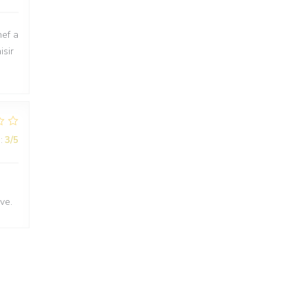
hef a
isir
:
3
/5
ve.