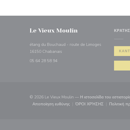
Le Vieux Moulin
ΚΡΆΤΗ
étang du Bouchaud - route de Limoges
((ανοίγει σε νέο παράθυρο))
16150 Chabanais
ΚΆΝΤ
05 64 28 58 94
© 2026 Le Vieux Moulin — Η ιστοσελίδα του εστιατορ
Αποποίηση ευθύνης
ΌΡΟΙ ΧΡΉΣΗΣ
Πολιτική 
((ανοίγει σε νέο παράθυρο))
((ανοίγει σε νέο παρ