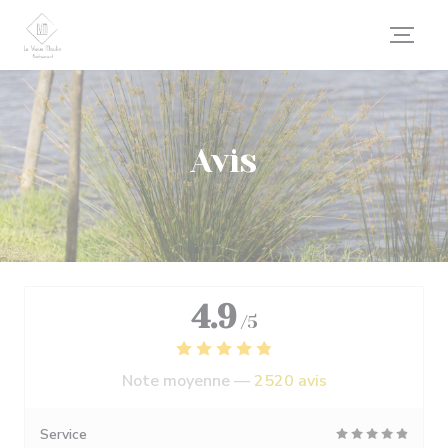
Personnalisation de vos choix en matière de cookies
Avis
4.9
/5
Note moyenne —
2520 avis
Service