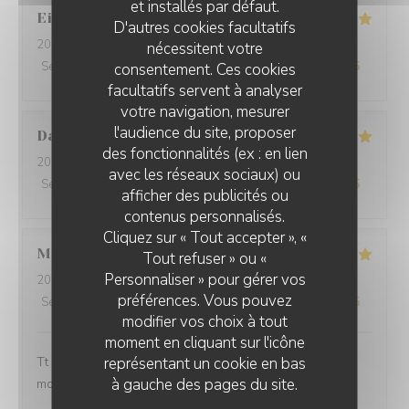
et installés par défaut.
Eileen
T
D'autres cookies facultatifs
2026-07-20
- 12:15 - Couverts 3
nécessitent votre
Service
:
5
/5
Ambiance
consentement. Ces cookies
:
5
/5
Cuisine
:
5
/5
Qualité / Prix
:
5
/5
facultatifs servent à analyser
votre navigation, mesurer
l'audience du site, proposer
Danielle
B
des fonctionnalités (ex : en lien
2026-07-10
- 19:45 - Couverts 3
avec les réseaux sociaux) ou
Service
:
5
/5
Ambiance
:
5
/5
Cuisine
:
5
/5
Qualité / Prix
:
5
/5
afficher des publicités ou
contenus personnalisés.
Cliquez sur « Tout accepter », «
Maryse
S
Tout refuser » ou «
Personnaliser » pour gérer vos
2026-07-04
- 19:45 - Couverts 4
préférences. Vous pouvez
Service
:
5
/5
Ambiance
:
5
/5
Cuisine
:
5
/5
Qualité / Prix
:
5
/5
modifier vos choix à tout
moment en cliquant sur l'icône
représentant un cookie en bas
Tt est parfait rien à redire nous avons passé un super
à gauche des pages du site.
moment et le repas excellent.