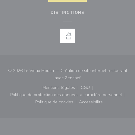
DISTINCTIONS
© 2026 Le Vieux Moulin — Création de site internet restaurant
((ouvre une nouvelle fenêtre)
avec
Zenchef
Mentions légales
CGU
((ouvre une nouvelle fenêtre))
((ouvre une nouvelle fenê
Politique de protection des données à caractère personnel
((ouvre une nouvelle fenêtre))
Politique de cookies
Accessibilite
((ouvre une nouvelle fenêtre))
((ouvre une nouvelle fe