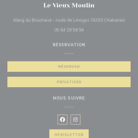
Le Vieux Moulin
((ouvr
étang du Bouchaud - route de Limoges 16150 Chabanais
05 64 28 58 94
RÉSERVATION
RÉSERVER
PRIVATISER
NOUS SUIVRE
Facebook ((ouvre une nouvelle fenê
Instagram ((ouvre une nouvell
NEWSLETTER