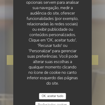
opcionais servem para analisar
sua navegação, medir a
audiência do site, oferecer
funcionalidades (por exemplo,
relacionadas às redes sociais)
ou exibir publicidade ou
•
CHABANAIS
conteúdos personalizados.
Clique em 'OK, aceitar tudo',
Le Vieux Moulin
'Recusar tudo' ou
'Personalizar' para gerenciar
suas preferências. Você pode
RESERVAR UMA MESA
alterar suas escolhas a
qualquer momento clicando
no ícone de cookie no canto
inferior esquerdo das páginas
do site.
OK, aceitar tudo
Proíbe todos cookies