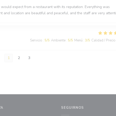
would expect from a restaurant with its reputation. Everything was
nt and location are beautiful and peaceful, and the staff are very attenti
Servicio
:
5
/5
Ambiente
:
5
/5
Menú
:
3
/5
Calidad / Precio
1
2
3
VA
SEGUIRNOS