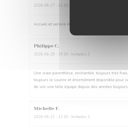
2026-06-27
- 12:15 - Invitados 8
Accueil et service impeccable. Environnement agréab
Philippe
C
2026-06-25
- 19:30 - Invitados 2
Une vraie parenthèse, enchantée, toujours très frais
toujours le sourire et énormément disponible pour se
de voir une telle équipe depuis des années toujours
Michelle
F
2026-06-21
- 12:30 - Invitados 2