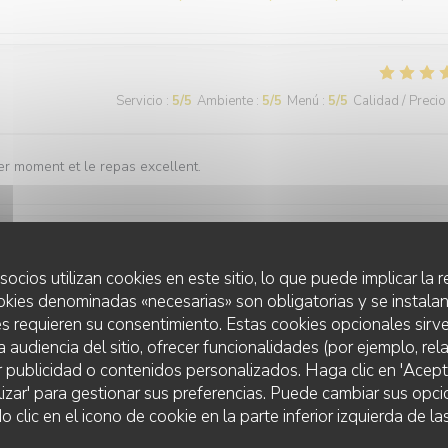
Servicio
:
5
/5
Ambiente
:
5
/5
Menú
:
5
/5
Calidad / Precio
er moment et le repas excellent.
Servicio
:
5
/5
Ambiente
:
5
/5
Menú
:
5
/5
Calidad / Precio
socios utilizan cookies en este sitio, lo que puede implicar la
okies denominadas «necesarias» son obligatorias y se instalan
s requieren su consentimiento. Estas cookies opcionales sirve
ccable Menu délicieux Cuisine recherchée mélange des goûts agréable
a audiencia del sitio, ofrecer funcionalidades (por ejemplo, re
r publicidad o contenidos personalizados. Haga clic en 'Acept
lizar' para gestionar sus preferencias. Puede cambiar sus opci
lic en el icono de cookie en la parte inferior izquierda de las