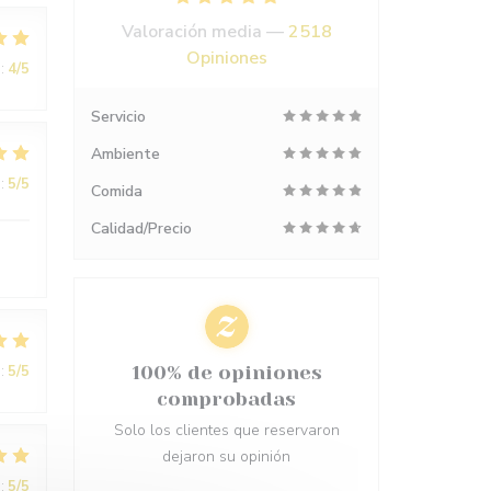
Valoración media —
2518
Opiniones
:
4
/5
Servicio
Ambiente
:
5
/5
Comida
Calidad/Precio
:
5
/5
100% de opiniones
comprobadas
Solo los clientes que reservaron
dejaron su opinión
:
5
/5