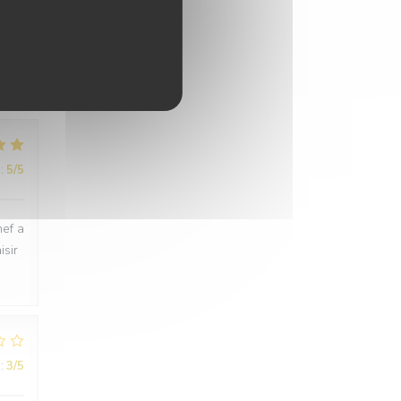
:
4
/5
:
5
/5
hef a
isir
:
3
/5