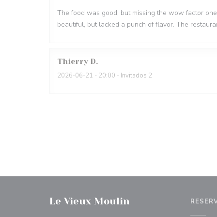
The food was good, but missing the wow factor one 
beautiful, but lacked a punch of flavor. The restaura
Thierry
D
2026-06-21
- 20:00 - Invitados 2
Le Vieux Moulin
RESER