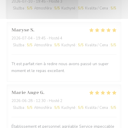
2026-07-10
- 19:45 - Hosté 3
Služba
:
5
/5
Atmosféra
:
5
/5
Kuchyně
:
5
/5
Kvalita / Cena
:
5
/5
Maryse
S
2026-07-04
- 19:45 - Hosté 4
Služba
:
5
/5
Atmosféra
:
5
/5
Kuchyně
:
5
/5
Kvalita / Cena
:
5
/5
Tt est parfait rien à redire nous avons passé un super
moment et le repas excellent.
Marie Ange
G
2026-06-28
- 12:30 - Hosté 2
Služba
:
5
/5
Atmosféra
:
5
/5
Kuchyně
:
5
/5
Kvalita / Cena
:
5
/5
Établissement et personnel agréable Service impeccable