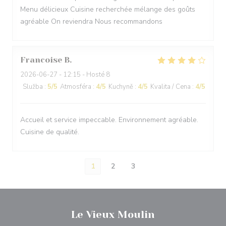
Menu délicieux Cuisine recherchée mélange des goûts
agréable On reviendra Nous recommandons
Francoise
B
2026-06-27
- 12:15 - Hosté 8
Služba
:
5
/5
Atmosféra
:
4
/5
Kuchyně
:
4
/5
Kvalita / Cena
:
4
/5
Accueil et service impeccable. Environnement agréable.
Cuisine de qualité.
1
2
3
Le Vieux Moulin