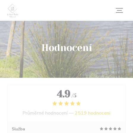
Panel pro správu cookies
Hodnocení
4.9
/5
Průměrné hodnocení —
2519 hodnoceni
Služba