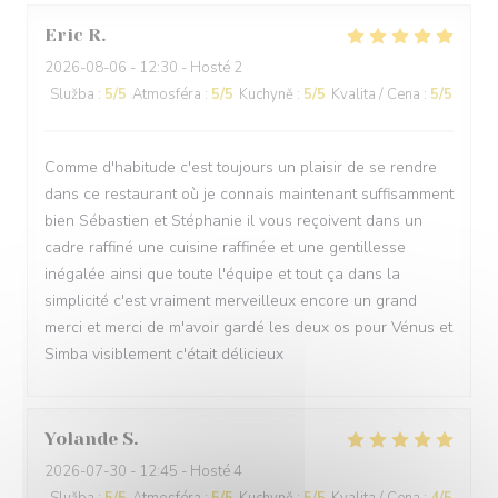
Eric
R
2026-08-06
- 12:30 - Hosté 2
Služba
:
5
/5
Atmosféra
:
5
/5
Kuchyně
:
5
/5
Kvalita / Cena
:
5
/5
Comme d'habitude c'est toujours un plaisir de se rendre
dans ce restaurant où je connais maintenant suffisamment
bien Sébastien et Stéphanie il vous reçoivent dans un
cadre raffiné une cuisine raffinée et une gentillesse
inégalée ainsi que toute l'équipe et tout ça dans la
simplicité c'est vraiment merveilleux encore un grand
merci et merci de m'avoir gardé les deux os pour Vénus et
Simba visiblement c'était délicieux
Yolande
S
2026-07-30
- 12:45 - Hosté 4