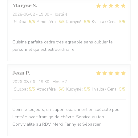
Maryse
S
2026-08-08
- 19:30 - Hosté 4
Služba
:
5
/5
Atmosféra
:
5
/5
Kuchyně
:
5
/5
Kvalita / Cena
:
5
/5
Cuisine parfaite cadre très agréable sans oublier le
personnel qui est extraordinaire.
Jean
P
2026-08-06
- 19:30 - Hosté 7
Služba
:
5
/5
Atmosféra
:
5
/5
Kuchyně
:
5
/5
Kvalita / Cena
:
5
/5
Comme toujours, un super repas, mention spéciale pour
l'entrée avec framige de chèvre. Service au top.
Convivialité au RDV. Merci Fanny et Sébastien