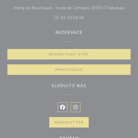
((otev
étang du Bouchaud - route de Limoges 16150 Chabanais
05 64 28 58 94
REZERVACE
REZERVOVAT STŮL
PRIVATIZACE
SLEDUJTE NÁS
Facebook ((otevře se v novém okně
Instagram ((otevře se v nové
NEWSLETTER