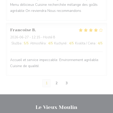
Menu délicieux Cuisine recherchée mélange des goûts
agréable On reviendra Nous recommandons
Francoise
B
2026-06-27
- 12:15 - Hosté 8
Služba
:
5
/5
Atmosféra
:
4
/5
Kuchyně
:
4
/5
Kvalita / Cena
:
4
/5
Accueil et service impeccable. Environnement agréable.
Cuisine de qualité.
1
2
3
Le Vieux Moulin