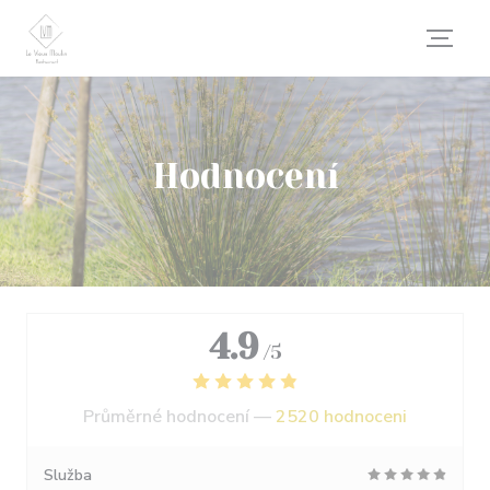
Panel pro správu cookies
Hodnocení
4.9
/5
Průměrné hodnocení —
2520 hodnoceni
Služba