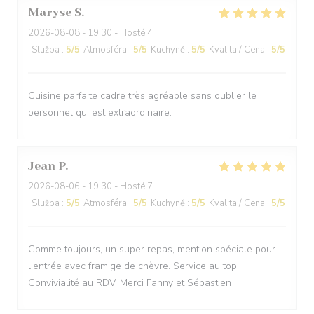
Maryse
S
2026-08-08
- 19:30 - Hosté 4
Služba
:
5
/5
Atmosféra
:
5
/5
Kuchyně
:
5
/5
Kvalita / Cena
:
5
/5
Cuisine parfaite cadre très agréable sans oublier le
personnel qui est extraordinaire.
Jean
P
2026-08-06
- 19:30 - Hosté 7
Služba
:
5
/5
Atmosféra
:
5
/5
Kuchyně
:
5
/5
Kvalita / Cena
:
5
/5
Comme toujours, un super repas, mention spéciale pour
l'entrée avec framige de chèvre. Service au top.
Convivialité au RDV. Merci Fanny et Sébastien