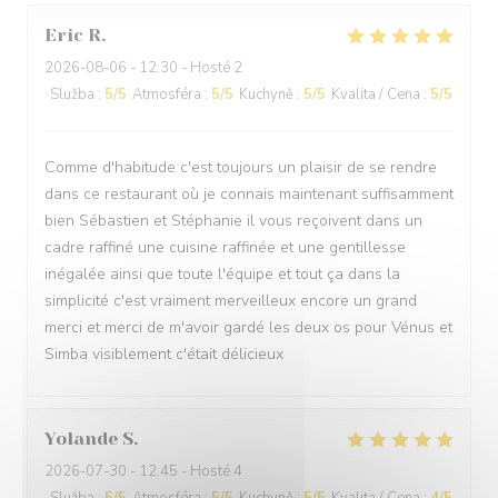
Eric
R
2026-08-06
- 12:30 - Hosté 2
Služba
:
5
/5
Atmosféra
:
5
/5
Kuchyně
:
5
/5
Kvalita / Cena
:
5
/5
Comme d'habitude c'est toujours un plaisir de se rendre
dans ce restaurant où je connais maintenant suffisamment
bien Sébastien et Stéphanie il vous reçoivent dans un
cadre raffiné une cuisine raffinée et une gentillesse
inégalée ainsi que toute l'équipe et tout ça dans la
simplicité c'est vraiment merveilleux encore un grand
merci et merci de m'avoir gardé les deux os pour Vénus et
Simba visiblement c'était délicieux
Yolande
S
2026-07-30
- 12:45 - Hosté 4