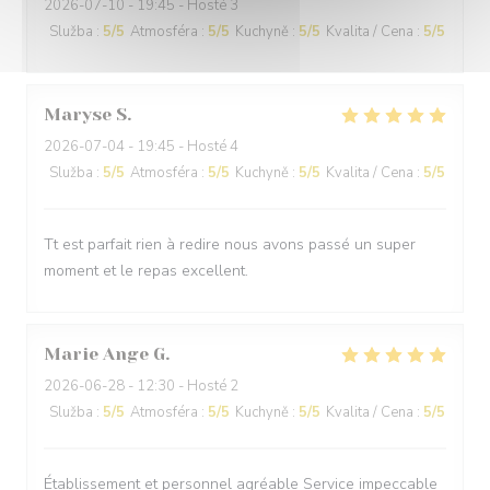
2026-07-10
- 19:45 - Hosté 3
Služba
:
5
/5
Atmosféra
:
5
/5
Kuchyně
:
5
/5
Kvalita / Cena
:
5
/5
Maryse
S
2026-07-04
- 19:45 - Hosté 4
Služba
:
5
/5
Atmosféra
:
5
/5
Kuchyně
:
5
/5
Kvalita / Cena
:
5
/5
Tt est parfait rien à redire nous avons passé un super
moment et le repas excellent.
Marie Ange
G
2026-06-28
- 12:30 - Hosté 2
Služba
:
5
/5
Atmosféra
:
5
/5
Kuchyně
:
5
/5
Kvalita / Cena
:
5
/5
Établissement et personnel agréable Service impeccable