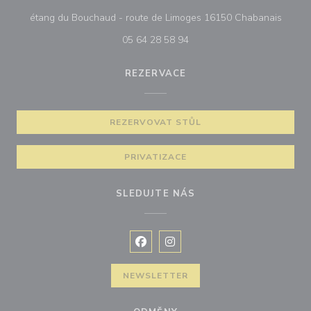
((otev
étang du Bouchaud - route de Limoges 16150 Chabanais
05 64 28 58 94
REZERVACE
REZERVOVAT STŮL
PRIVATIZACE
SLEDUJTE NÁS
Facebook ((otevře se v novém okně
Instagram ((otevře se v nové
NEWSLETTER