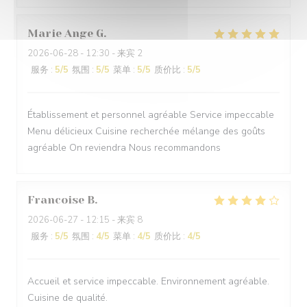
Marie Ange
G
2026-06-28
- 12:30 - 来宾 2
服务
:
5
/5
氛围
:
5
/5
菜单
:
5
/5
质价比
:
5
/5
Établissement et personnel agréable Service impeccable
Menu délicieux Cuisine recherchée mélange des goûts
agréable On reviendra Nous recommandons
Francoise
B
2026-06-27
- 12:15 - 来宾 8
服务
:
5
/5
氛围
:
4
/5
菜单
:
4
/5
质价比
:
4
/5
Accueil et service impeccable. Environnement agréable.
Cuisine de qualité.