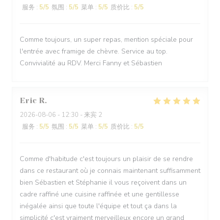
服务
:
5
/5
氛围
:
5
/5
菜单
:
5
/5
质价比
:
5
/5
Comme toujours, un super repas, mention spéciale pour
l'entrée avec framige de chèvre. Service au top.
Convivialité au RDV. Merci Fanny et Sébastien
Eric
R
2026-08-06
- 12:30 - 来宾 2
服务
:
5
/5
氛围
:
5
/5
菜单
:
5
/5
质价比
:
5
/5
Comme d'habitude c'est toujours un plaisir de se rendre
dans ce restaurant où je connais maintenant suffisamment
bien Sébastien et Stéphanie il vous reçoivent dans un
cadre raffiné une cuisine raffinée et une gentillesse
inégalée ainsi que toute l'équipe et tout ça dans la
simplicité c'est vraiment merveilleux encore un grand