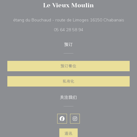
Le Vieux Moulin
((在新
étang du Bouchaud - route de Limoges 16150 Chabanais
05 64 28 58 94
预订
预订餐位
私有化
关注我们
Facebook ((在新窗口中打开))
Instagram ((在新窗口中打开))
通讯