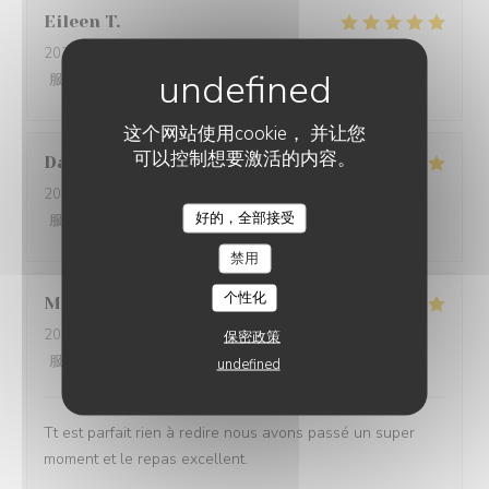
Eileen
T
2026-07-20
- 12:15 - 来宾 3
服务
:
5
/5
氛围
:
5
/5
菜单
:
5
/5
质价比
:
5
/5
这个网站使用cookie， 并让您
可以控制想要激活的内容。
Danielle
B
2026-07-10
- 19:45 - 来宾 3
好的，全部接受
服务
:
5
/5
氛围
:
5
/5
菜单
:
5
/5
质价比
:
5
/5
禁用
个性化
Maryse
S
2026-07-04
- 19:45 - 来宾 4
保密政策
服务
:
5
/5
氛围
:
5
/5
菜单
:
5
/5
质价比
:
5
/5
undefined
Tt est parfait rien à redire nous avons passé un super
moment et le repas excellent.