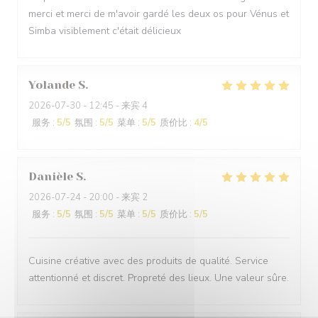
merci et merci de m'avoir gardé les deux os pour Vénus et
Simba visiblement c'était délicieux
Yolande
S
2026-07-30
- 12:45 - 来宾 4
服务
:
5
/5
氛围
:
5
/5
菜单
:
5
/5
质价比
:
4
/5
Danièle
S
2026-07-24
- 20:00 - 来宾 2
服务
:
5
/5
氛围
:
5
/5
菜单
:
5
/5
质价比
:
5
/5
Cuisine créative avec des produits de qualité. Service
attentionné et discret. Propreté des lieux. Une valeur sûre.