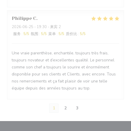
Philippe
C
2026-06-25
- 19:30 - 来宾 2
服务
:
5
/5
氛围
:
5
/5
菜单
:
5
/5
质价比
:
5
/5
Une vraie parenthèse, enchantée, toujours très frais,
toujours novateur et d’excellentes qualité. Le personnel
comme son chef a toujours le sourire et énormément
disponible pour ses clients et Clients, avec encore. Tous
nos remerciements et ça fait plaisir de voir une telle
équipe depuis des années toujours au top.
1
2
3