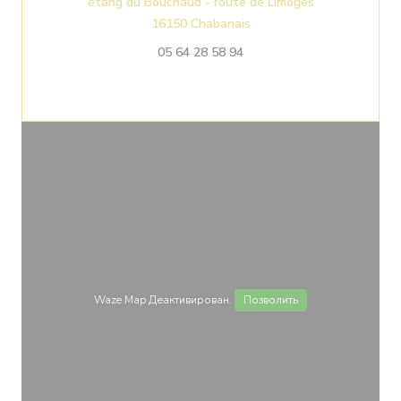
étang du Bouchaud - route de Limoges
((открывается в новом о
16150 Chabanais
05 64 28 58 94
Waze Map Деактивирован.
Позволить