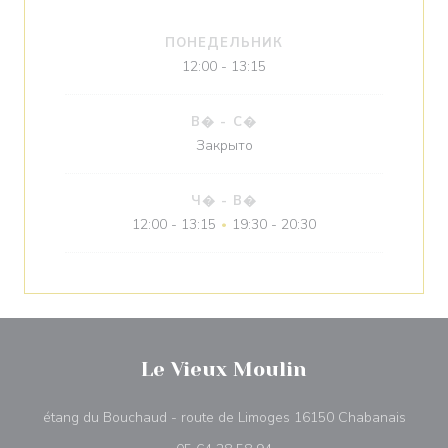
ПОНЕДЕЛЬНИК
12:00 - 13:15
В�
-
С�
Закрыто
Ч�
-
В�
12:00 - 13:15
19:30 - 20:30
•
Le Vieux Moulin
((откр
étang du Bouchaud - route de Limoges 16150 Chabanais