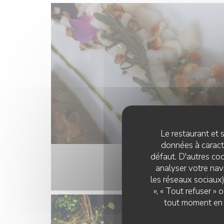
Le restaurant et s
données à caractè
défaut. D'autres coo
analyser votre navi
les réseaux sociaux)
», « Tout refuser »
tout moment en c