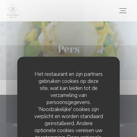
Cookies beheer paneel
Pers
Het restaurant en zijn partners
gebruiken cookies op deze
site, wat kan leiden tot de
verzameling van
persoonsgegevens.
'Noodzakelijke' cookies zijn
Le Vieux Moulin
verplicht en worden standaard
geïnstalleerd. Andere
((open
étang du Bouchaud - route de Limoges 16150 Chabanais
optionele cookies vereisen uw
05 64 28 58 94