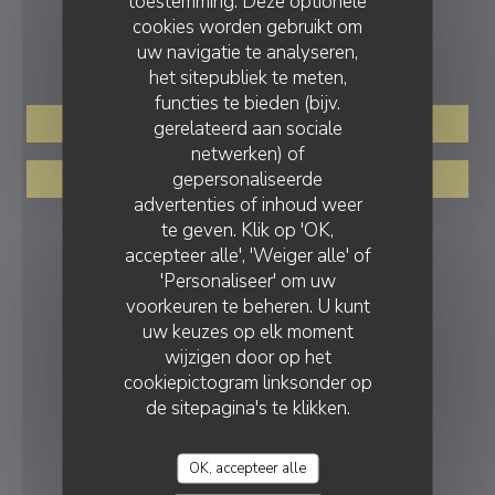
toestemming. Deze optionele
cookies worden gebruikt om
RESERVERING
uw navigatie te analyseren,
het sitepubliek te meten,
functies te bieden (bijv.
gerelateerd aan sociale
RESERVEER EEN TAFEL
netwerken) of
gepersonaliseerde
PRIVATISERING
advertenties of inhoud weer
te geven. Klik op 'OK,
VOLG ONS
accepteer alle', 'Weiger alle' of
'Personaliseer' om uw
voorkeuren te beheren. U kunt
Facebook ((opent in een nieuw vens
Instagram ((opent in een nieu
uw keuzes op elk moment
wijzigen door op het
NIEUWSBRIEF
cookiepictogram linksonder op
de sitepagina's te klikken.
BELONINGEN
OK, accepteer alle