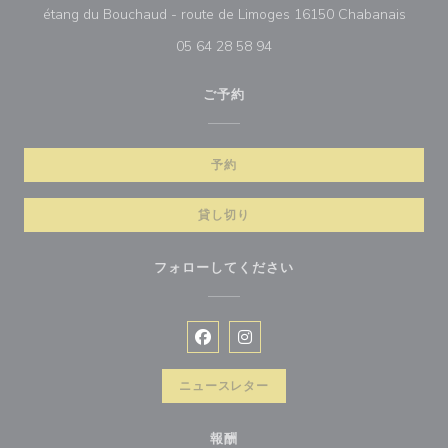
((新
étang du Bouchaud - route de Limoges 16150 Chabanais
05 64 28 58 94
ご予約
予約
貸し切り
フォローしてください
Facebook ((新しいウィンドウで開
Instagram ((新しいウィン
ニュースレター
報酬