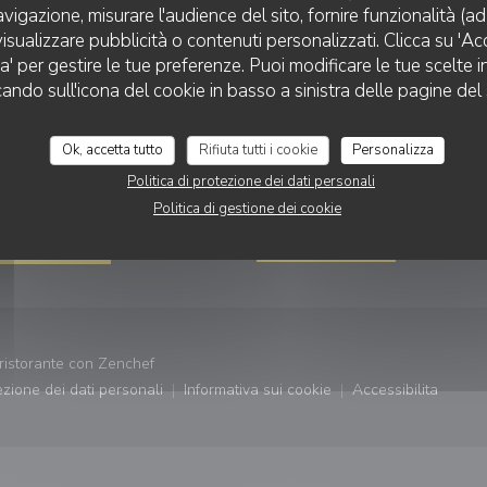
avigazione, misurare l'audience del sito, fornire funzionalità (a
isualizzare pubblicità o contenuti personalizzati. Clicca su 'Acce
za' per gestire le tue preferenze. Puoi modificare le tue scelte
cando sull'icona del cookie in basso a sinistra delle pagine del 
TAZIONE
SEGUICI
Ok, accetta tutto
Rifiuta tutti i cookie
Personalizza
Politica di protezione dei dati personali
PRENOTA
Facebook ((apre una nuova fi
Instagram ((apre una n
Politica di gestione dei cookie
NEWSLETTER
ATIZZAZIONE
((apre una nuova finestra))
ristorante con
Zenchef
tezione dei dati personali
Informativa sui cookie
Accessibilita
((apre una nuova finestra))
((apre una nuova finestra))
((apre una nu