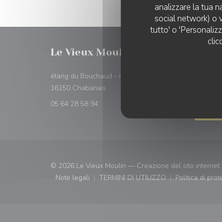
analizzare la tua n
social network) o v
tutto' o 'Personaliz
clic
Le Vieux Moulin
PRENO
étang du Bouchaud - route de Limoges
((apre una nuova finestra))
16150 Chabanais
05 64 28 58 94
PRIV
© 2026 Le Vieux Moulin — Creazione del sito internet 
Note legali
TERMINI DI UTILIZZO
Politica di pro
((apre una nuova finestra))
((apre una nuova finestra))