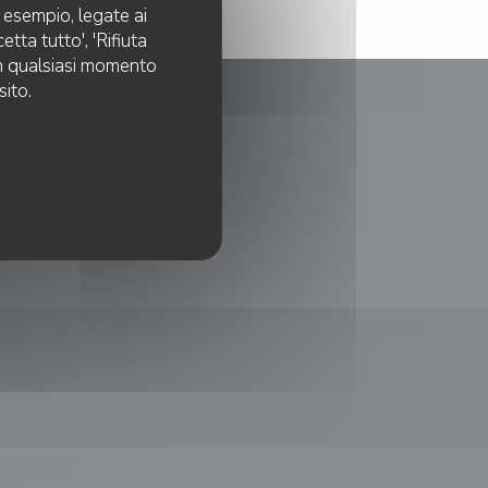
d esempio, legate ai
tta tutto', 'Rifiuta
 in qualsiasi momento
sito.
RICOMPENSE
nestra))
uova finestra))
ova finestra))