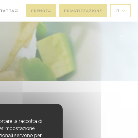
TATTACI
PRENOTA
PRIVATIZZAZIONE
IT
rtare la raccolta di
per impostazione
pzionali servono per