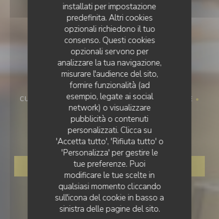
installati per impostazione
predefinita. Altri cookies
opzionali richiedono il tuo
consenso. Questi cookies
opzionali servono per
analizzare la tua navigazione,
misurare l'audience del sito,
fornire funzionalità (ad
esempio, legate ai social
CUISINE AUTHENTIQUE ET GASTRO REVISITÉE
•
network) o visualizzare
CHABANAIS
pubblicità o contenuti
personalizzati. Clicca su
Le Vieux Moulin
'Accetta tutto', 'Rifiuta tutto' o
'Personalizza' per gestire le
tue preferenze. Puoi
PRENOTA
modificare le tue scelte in
qualsiasi momento cliccando
sull'icona del cookie in basso a
sinistra delle pagine del sito.