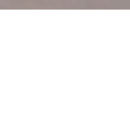
LE VIEUX MOULIN
|
CHABANAIS
Situato nella Charente Limousine, a 30 minuti da Limoges,