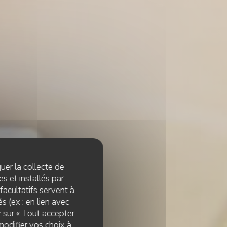
quer la collecte de
s et installés par
facultatifs servent à
s (ex : en lien avec
z sur « Tout accepter
S
modifier vos choix à